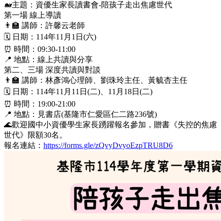
🐋主題：資優生家長讀書會-陪孩子走出焦慮世代
第一場 線上導讀
👨‍🏫 講師：許馨云老師
🗓️ 日期：114年11月1日(六)
⏰ 時間：09:30-11:00
📍 地點：線上共讀與分享
第二、三場 深度共讀與對談
👨‍🏫 講師：林彥鴻心理師、劉珠玲主任、黃毓杏主任
🗓️ 日期：114年11月11日(二)、11月18日(二)
⏰ 時間：19:00-21:00
📍 地點：見書店(基隆市仁愛區仁二路236號)
🌊歡迎國中小資優學生家長踴躍報名參加，贈書《失控的焦慮
世代》限額30名。
報名連結：
https://forms.gle/zQvyDvyoEzpTRU8D6