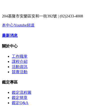
204基隆市安樂區安和一街392號 | (02)2433-4008
本中心Youtube頻道
最新消息
關於中心
工作職掌
課程介紹
活動資訊
競賽活動
鑑定專區
鑑定流程圖
鑑定簡章
鑑定Q&A