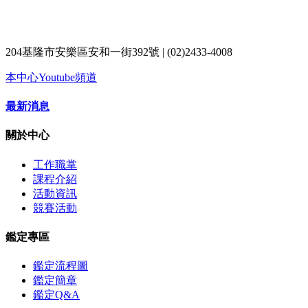
204基隆市安樂區安和一街392號 | (02)2433-4008
本中心Youtube頻道
最新消息
關於中心
工作職掌
課程介紹
活動資訊
競賽活動
鑑定專區
鑑定流程圖
鑑定簡章
鑑定Q&A